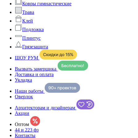
Ковры гимнастические
Трава
Клей
Подложка
Плинтус
Грязезащита
ШОУ РУМ
Вызвать замерщика
Доставка и оплата
Укладка
Наши работы
Оверлок
Архитекторам и дизайнерам
Акции
Оптом
44 и 223 фз
Контакты