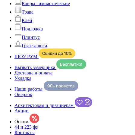
Ковры гимнастические
Трава
Клей
Подложка
Плинтус
Грязезащита
ШОУ РУМ
Вызвать замерщика
Доставка и оплата
Укладка
Наши работы
Оверлок
Архитекторам и дизайнерам
Акции
Оптом
44 и 223 фз
Контакты