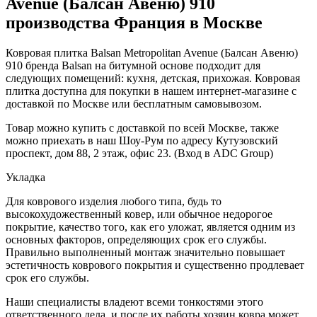
Avenue (Балсан Авеню) 910
производства Франция в Москве
Ковровая плитка Balsan Metropolitan Avenue (Балсан Авеню)
910 бренда Balsan на битумной основе подходит для
следующих помещений: кухня, детская, прихожая. Ковровая
плитка доступна для покупки в нашем интернет-магазине с
доставкой по Москве или бесплатным самовывозом.
Товар можно купить с доставкой по всей Москве, также
можно приехать в наш Шоу-Рум по адресу Кутузовский
проспект, дом 88, 2 этаж, офис 23. (Вход в ADC Group)
Укладка
Для коврового изделия любого типа, будь то
высокохудожественный ковер, или обычное недорогое
покрытие, качество того, как его уложат, является одним из
основных факторов, определяющих срок его службы.
Правильно выполненный монтаж значительно повышает
эстетичность коврового покрытия и существенно продлевает
срок его службы.
Наши специалисты владеют всеми тонкостями этого
ответственного дела, и после их работы хозяин ковра может