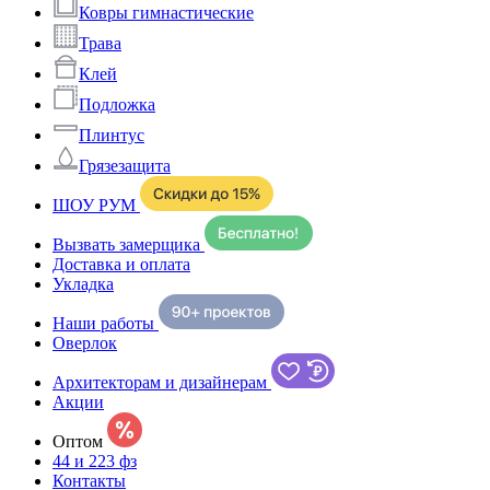
Ковры гимнастические
Трава
Клей
Подложка
Плинтус
Грязезащита
ШОУ РУМ
Вызвать замерщика
Доставка и оплата
Укладка
Наши работы
Оверлок
Архитекторам и дизайнерам
Акции
Оптом
44 и 223 фз
Контакты