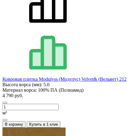
Ковровая плитка Modulyss (Модулус) Velvet& (Вельвет) 212
Высота ворса (мм):
5.0
Материал ворса:
100% ПА (Полиамид)
4 790 руб.
м²
В корзину
Купить в 1 клик