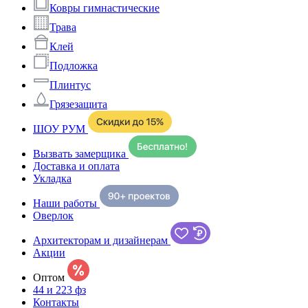
Ковры гимнастические
Трава
Клей
Подложка
Плинтус
Грязезащита
ШОУ РУМ
Вызвать замерщика
Доставка и оплата
Укладка
Наши работы
Оверлок
Архитекторам и дизайнерам
Акции
Оптом
44 и 223 фз
Контакты