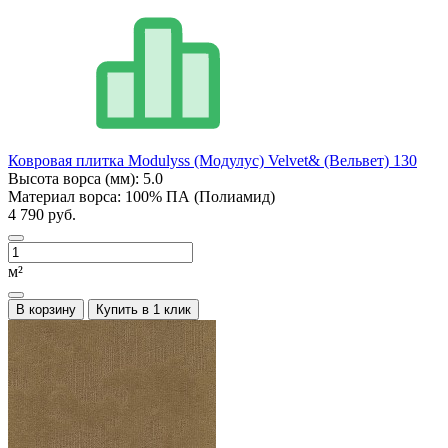
Ковровая плитка Modulyss (Модулус) Velvet& (Вельвет) 130
Высота ворса (мм):
5.0
Материал ворса:
100% ПА (Полиамид)
4 790 руб.
м²
В корзину
Купить в 1 клик