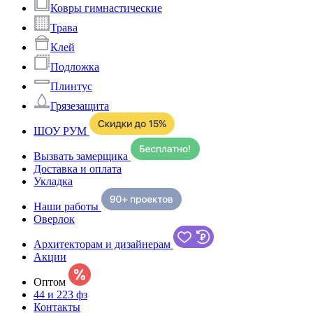
Ковры гимнастические
Трава
Клей
Подложка
Плинтус
Грязезащита
ШОУ РУМ
Вызвать замерщика
Доставка и оплата
Укладка
Наши работы
Оверлок
Архитекторам и дизайнерам
Акции
Оптом
44 и 223 фз
Контакты