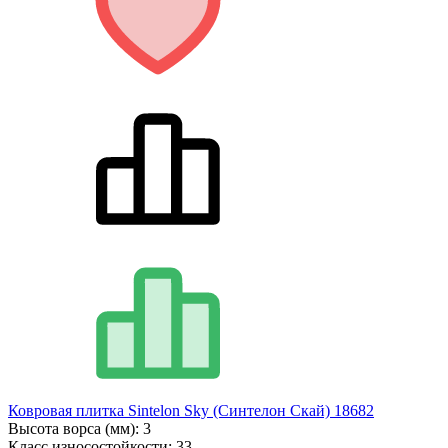
Ковровая плитка Sintelon Sky (Синтелон Скай) 18682
Высота ворса (мм):
3
Класс износостойкости:
33