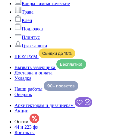
Ковры гимнастические
Трава
Клей
Подложка
Плинтус
Грязезащита
ШОУ РУМ
Вызвать замерщика
Доставка и оплата
Укладка
Наши работы
Оверлок
Архитекторам и дизайнерам
Акции
Оптом
44 и 223 фз
Контакты