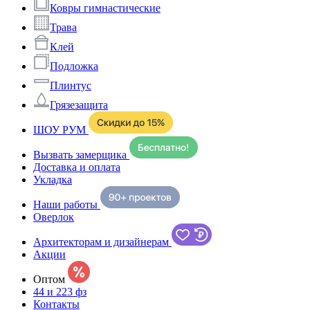
Ковры гимнастические
Трава
Клей
Подложка
Плинтус
Грязезащита
ШОУ РУМ
Вызвать замерщика
Доставка и оплата
Укладка
Наши работы
Оверлок
Архитекторам и дизайнерам
Акции
Оптом
44 и 223 фз
Контакты