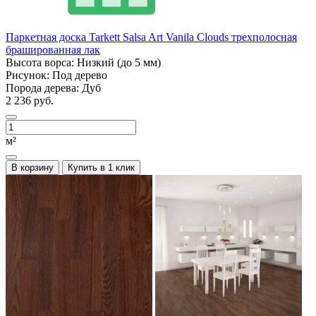
Паркетная доска Tarkett Salsa Art Vanila Clouds трехполосная
брашированная лак
Высота ворса:
Низкий (до 5 мм)
Рисунок:
Под дерево
Порода дерева:
Дуб
2 236 руб.
м²
В корзину
Купить в 1 клик