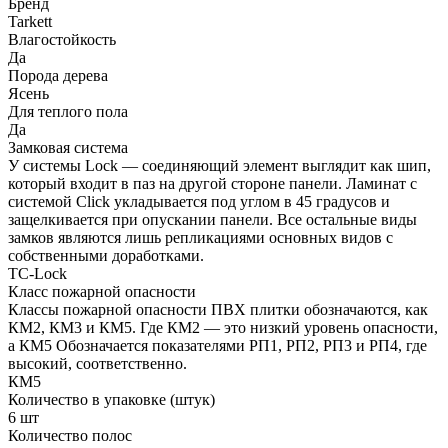
Бренд
Tarkett
Влагостойкость
Да
Порода дерева
Ясень
Для теплого пола
Да
Замковая система
У системы Lock — соединяющий элемент выглядит как шип,
который входит в паз на другой стороне панели. Ламинат с
системой Click укладывается под углом в 45 градусов и
защелкивается при опускании панели. Все остальные виды
замков являются лишь репликациями основных видов с
собственными доработками.
TC-Lock
Класс пожарной опасности
Классы пожарной опасности ПВХ плитки обозначаются, как
КМ2, КМ3 и КМ5. Где КМ2 — это низкий уровень опасности,
а КМ5 Обозначается показателями РП1, РП2, РП3 и РП4, где
высокий, соответственно.
КМ5
Количество в упаковке (штук)
6 шт
Количество полос