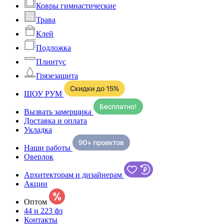
Ковры гимнастические
Трава
Клей
Подложка
Плинтус
Грязезащита
ШОУ РУМ
Вызвать замерщика
Доставка и оплата
Укладка
Наши работы
Оверлок
Архитекторам и дизайнерам
Акции
Оптом
44 и 223 фз
Контакты