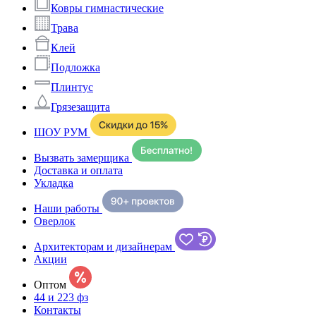
Ковры гимнастические
Трава
Клей
Подложка
Плинтус
Грязезащита
ШОУ РУМ
Вызвать замерщика
Доставка и оплата
Укладка
Наши работы
Оверлок
Архитекторам и дизайнерам
Акции
Оптом
44 и 223 фз
Контакты