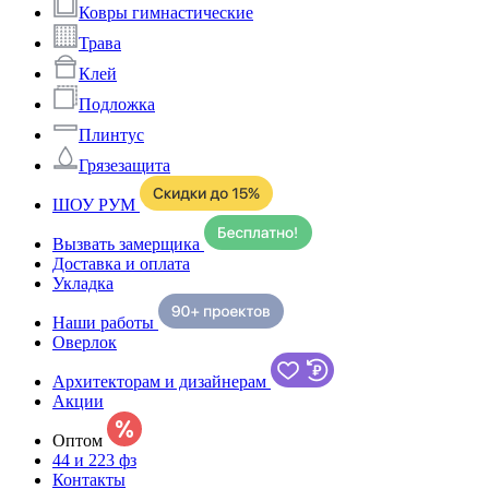
Ковры гимнастические
Трава
Клей
Подложка
Плинтус
Грязезащита
ШОУ РУМ
Вызвать замерщика
Доставка и оплата
Укладка
Наши работы
Оверлок
Архитекторам и дизайнерам
Акции
Оптом
44 и 223 фз
Контакты