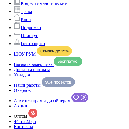
Ковры гимнастические
Трава
Клей
Подложка
Плинтус
Грязезащита
ШОУ РУМ
Вызвать замерщика
Доставка и оплата
Укладка
Наши работы
Оверлок
Архитекторам и дизайнерам
Акции
Оптом
44 и 223 фз
Контакты