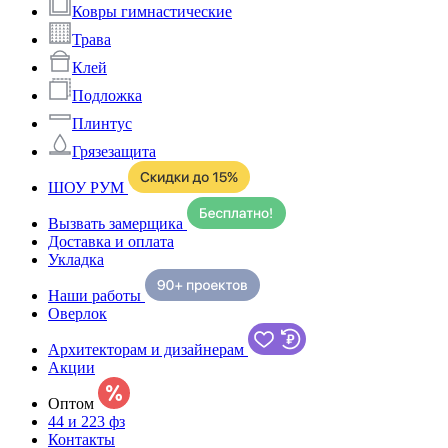
Ковры гимнастические
Трава
Клей
Подложка
Плинтус
Грязезащита
ШОУ РУМ
Вызвать замерщика
Доставка и оплата
Укладка
Наши работы
Оверлок
Архитекторам и дизайнерам
Акции
Оптом
44 и 223 фз
Контакты