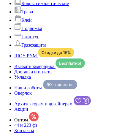
Ковры гимнастические
Трава
Клей
Подложка
Плинтус
Грязезащита
ШОУ РУМ
Вызвать замерщика
Доставка и оплата
Укладка
Наши работы
Оверлок
Архитекторам и дизайнерам
Акции
Оптом
44 и 223 фз
Контакты