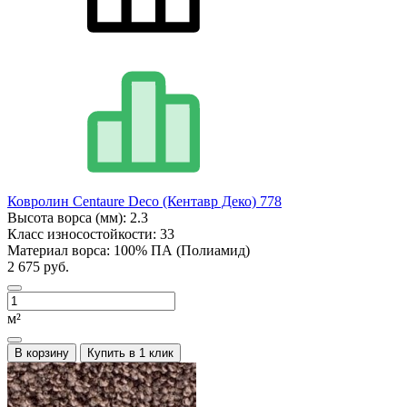
Ковролин Centaure Deco (Кентавр Деко) 778
Высота ворса (мм):
2.3
Класс износостойкости:
33
Материал ворса:
100% ПА (Полиамид)
2 675 руб.
м²
В корзину
Купить в 1 клик