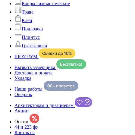
Ковры гимнастические
Трава
Клей
Подложка
Плинтус
Грязезащита
ШОУ РУМ
Вызвать замерщика
Доставка и оплата
Укладка
Наши работы
Оверлок
Архитекторам и дизайнерам
Акции
Оптом
44 и 223 фз
Контакты