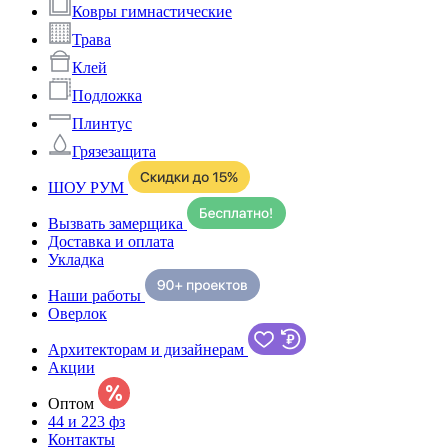
Ковры гимнастические
Трава
Клей
Подложка
Плинтус
Грязезащита
ШОУ РУМ
Вызвать замерщика
Доставка и оплата
Укладка
Наши работы
Оверлок
Архитекторам и дизайнерам
Акции
Оптом
44 и 223 фз
Контакты