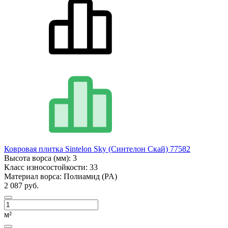
Ковровая плитка Sintelon Sky (Синтелон Скай) 77582
Высота ворса (мм):
3
Класс износостойкости:
33
Материал ворса:
Полиамид (PA)
2 087 руб.
м²