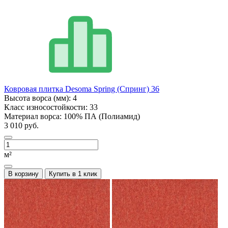
Ковровая плитка Desoma Spring (Спринг) 36
Высота ворса (мм):
4
Класс износостойкости:
33
Материал ворса:
100% ПА (Полиамид)
3 010 руб.
м²
В корзину
Купить в 1 клик