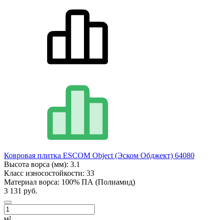
Ковровая плитка ESCOM Object (Эском Обджект) 64080
Высота ворса (мм):
3.1
Класс износостойкости:
33
Материал ворса:
100% ПА (Полиамид)
3 131 руб.
м²