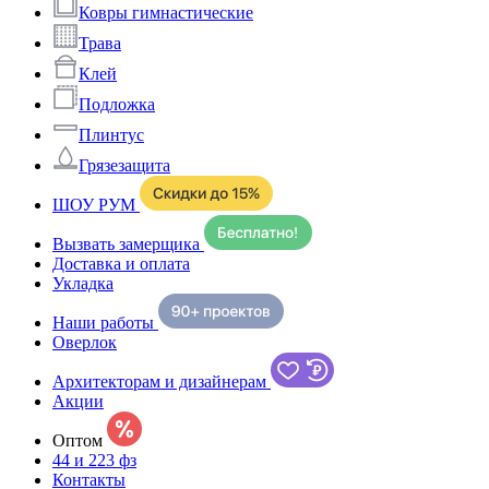
Ковры гимнастические
Трава
Клей
Подложка
Плинтус
Грязезащита
ШОУ РУМ
Вызвать замерщика
Доставка и оплата
Укладка
Наши работы
Оверлок
Архитекторам и дизайнерам
Акции
Оптом
44 и 223 фз
Контакты